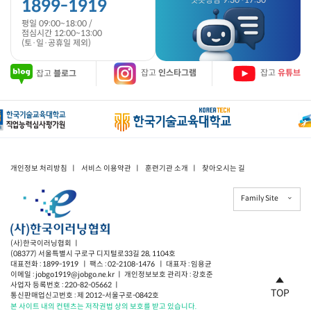
1899-1919
평일 09:00~18:00 /
점심시간 12:00~13:00
(토·일·공휴일 제외)
잡고
블로그
잡고
인스타그램
잡고
유튜브
개인정보 처리방침
ㅣ
서비스 이용약관
ㅣ
훈련기관 소개
ㅣ
찾아오시는 길
Family Site
(사)한국이러닝협회 ㅣ
(08377) 서울특별시 구로구 디지털로33길 28, 1104호
대표전화 : 1899-1919 ㅣ 팩스 : 02-2108-1476 ㅣ 대표자 : 임용균
이메일 : jobgo1919@jobgo.ne.kr ㅣ 개인정보보호 관리자 : 강호준
사업자 등록번호 : 220-82-05662 ㅣ
TOP
통신판매업신고번호 : 제 2012-서울구로-0842호
본 사이트 내의 컨텐츠는 저작권법 상의 보호를 받고 있습니다.