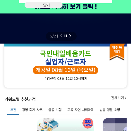
닫기
2
/
2
ㅣ
국민내일배움카드
실업자/근로자
개강일 08월 13일 (목요일)
수강신청 08월 12일 10시까지
전체보기 >
키워드별 추천과정
추천
경영·회계·사무
금융·보험
교육·자연·사회과학
법률·경찰·소방
사